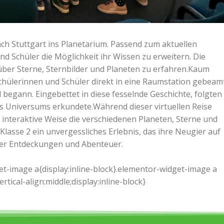
ach Stuttgart ins Planetarium. Passend zum aktuellen
d Schüler die Möglichkeit ihr Wissen zu erweitern. Die
über Sterne, Sternbilder und Planeten zu erfahren.Kaum
Schülerinnen und Schüler direkt in eine Raumstation gebeam
l begann. Eingebettet in diese fesselnde Geschichte, folgten
es Universums erkundete.Während dieser virtuellen Reise
 interaktive Weise die verschiedenen Planeten, Sterne und
Klasse 2 ein unvergessliches Erlebnis, das ihre Neugier auf
ler Entdeckungen und Abenteuer.
et-image a{display:inline-block}.elementor-widget-image a
ical-align:middle;display:inline-block}