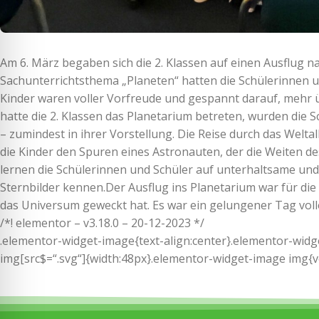
Am 6. März begaben sich die 2. Klassen auf einen Ausflug n
Sachunterrichtsthema „Planeten“ hatten die Schülerinnen un
Kinder waren voller Vorfreude und gespannt darauf, mehr 
hatte die 2. Klassen das Planetarium betreten, wurden die 
– zumindest in ihrer Vorstellung. Die Reise durch das Weltal
die Kinder den Spuren eines Astronauten, der die Weiten d
lernen die Schülerinnen und Schüler auf unterhaltsame und
Sternbilder kennen.Der Ausflug ins Planetarium war für die 
das Universum geweckt hat. Es war ein gelungener Tag vol
/*! elementor – v3.18.0 – 20-12-2023 */
.elementor-widget-image{text-align:center}.elementor-widg
img[src$=“.svg“]{width:48px}.elementor-widget-image img{vert