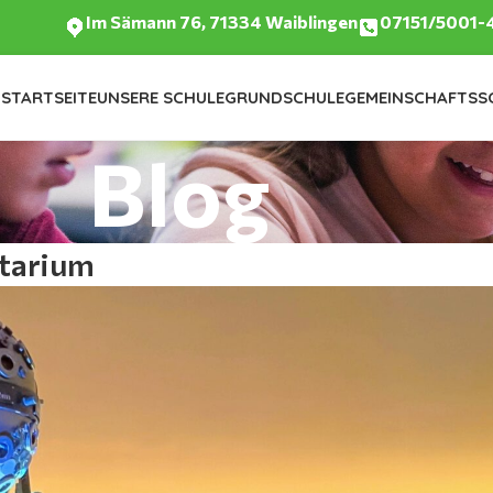
Im Sämann 76, 71334 Waiblingen
07151/5001-
STARTSEITE
UNSERE SCHULE
GRUNDSCHULE
GEMEINSCHAFTSS
Blog
tarium