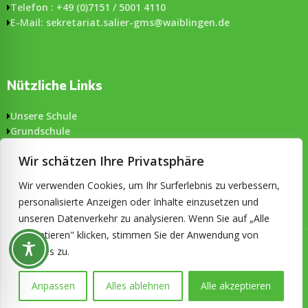
Telefon : +49 (0)7151 / 5001 4110
E-Mail: sekretariat.salier-gms@waiblingen.de
Nützliche Links
Unsere Schule
Grundschule
Gemeinschaftsschule
Wir schätzen Ihre Privatsphäre
Aktuelles
Formulare
Wir verwenden Cookies, um Ihr Surferlebnis zu verbessern,
Impressum & Datenschutz
personalisierte Anzeigen oder Inhalte einzusetzen und
Barrierefreiheit
unseren Datenverkehr zu analysieren. Wenn Sie auf „Alle
akzeptieren" klicken, stimmen Sie der Anwendung von
© 2026 Salier-Gemeinschaftsschule Waiblingen. Alle Rechte
Cookies zu.
vorbehalten. Konzeption und technische Umsetzung:
ckDIALOG
Anpassen
Alles ablehnen
Alle akzeptieren