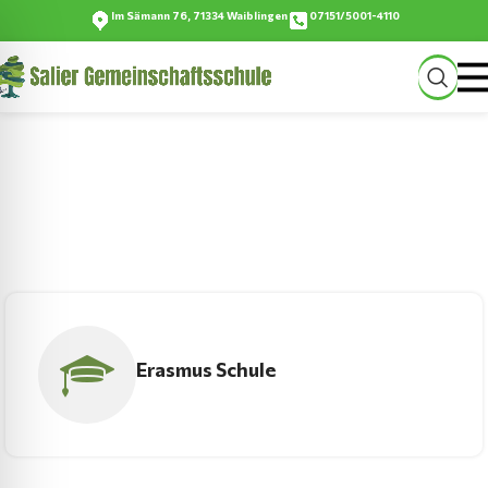
Im Sämann 76, 71334 Waiblingen
07151/5001-4110
Salier-Gemeinschaftsschule
…ein Ort zum Wachsen
Erasmus Schule