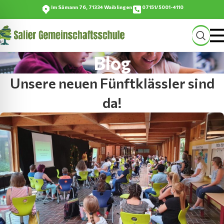
Im Sämann 76, 71334 Waiblingen
07151/5001-4110
Blog
Unsere neuen Fünftklässler sind
da!