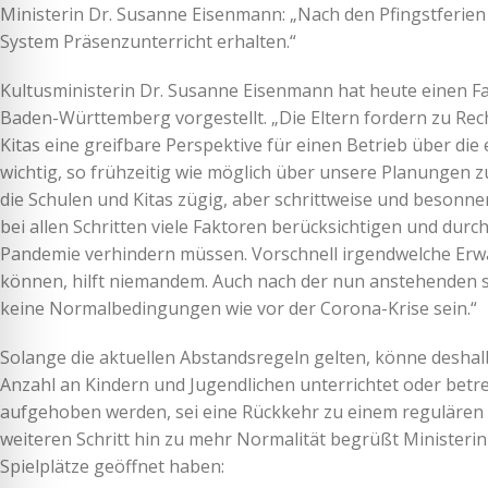
Ministerin Dr. Susanne Eisenmann: „Nach den Pfingstferien 
System Präsenzunterricht erhalten.“
Kultusministerin Dr. Susanne Eisenmann hat heute einen Fah
Baden-Württemberg vorgestellt. „Die Eltern fordern zu Rech
Kitas eine greifbare Perspektive für einen Betrieb über di
wichtig, so frühzeitig wie möglich über unsere Planungen zu
die Schulen und Kitas zügig, aber schrittweise und besonne
bei allen Schritten viele Faktoren berücksichtigen und dur
Pandemie verhindern müssen. Vorschnell irgendwelche Erwa
können, hilft niemandem. Auch nach der nun anstehenden s
keine Normalbedingungen wie vor der Corona-Krise sein.“
Solange die aktuellen Abstandsregeln gelten, könne deshalb
Anzahl an Kindern und Jugendlichen unterrichtet oder betr
aufgehoben werden, sei eine Rückkehr zu einem regulären u
weiteren Schritt hin zu mehr Normalität begrüßt Ministeri
Spielplätze geöffnet haben: