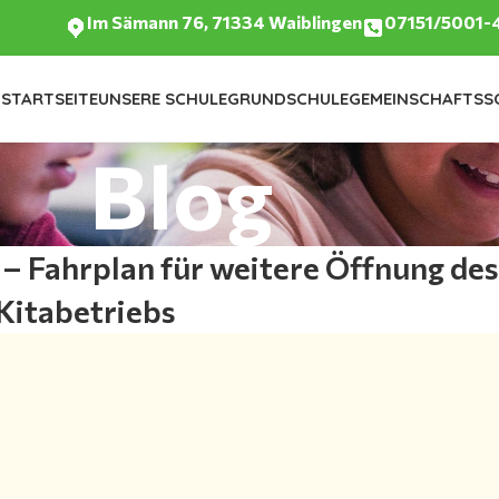
Im Sämann 76, 71334 Waiblingen
07151/5001-
STARTSEITE
UNSERE SCHULE
GRUNDSCHULE
GEMEINSCHAFTSS
Blog
Fahrplan für weitere Öffnung des
Kitabetriebs