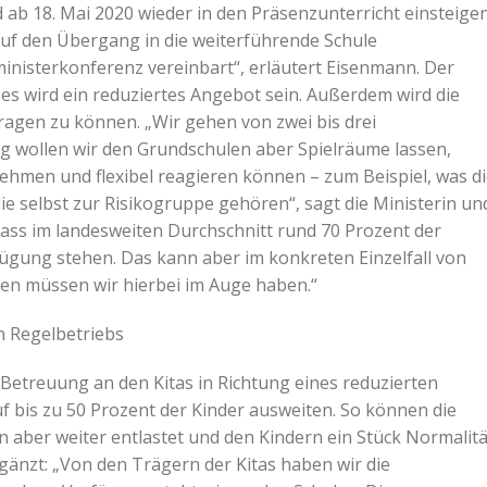
 ab 18. Mai 2020 wieder in den Präsenzunterricht einsteigen
auf den Übergang in die weiterführende Schule
ministerkonferenz vereinbart“, erläutert Eisenmann. Der
, es wird ein reduziertes Angebot sein. Außerdem wird die
agen zu können. „Wir gehen von zwei bis drei
g wollen wir den Grundschulen aber Spielräume lassen,
nehmen und flexibel reagieren können – zum Beispiel, was d
die selbst zur Risikogruppe gehören“, sagt die Ministerin un
ass im landesweiten Durchschnitt rund 70 Prozent der
fügung stehen. Das kann aber im konkreten Einzelfall von
len müssen wir hierbei im Auge haben.“
en Regelbetriebs
e Betreuung an den Kitas in Richtung eines reduzierten
f bis zu 50 Prozent der Kinder ausweiten. So können die
aber weiter entlastet und den Kindern ein Stück Normalitä
änzt: „Von den Trägern der Kitas haben wir die