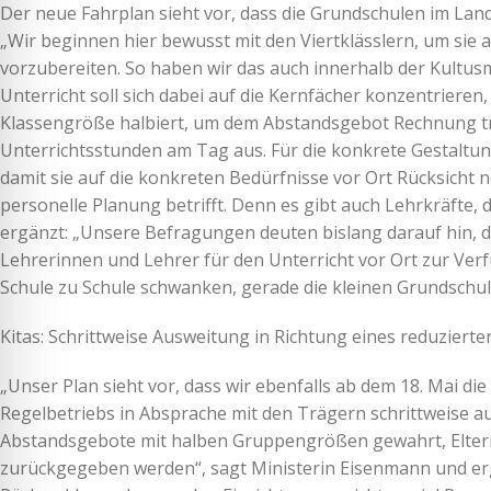
Der neue Fahrplan sieht vor, dass die Grundschulen im Land
„Wir beginnen hier bewusst mit den Viertklässlern, um sie 
vorzubereiten. So haben wir das auch innerhalb der Kultus
Unterricht soll sich dabei auf die Kernfächer konzentrieren
Klassengröße halbiert, um dem Abstandsgebot Rechnung tr
Unterrichtsstunden am Tag aus. Für die konkrete Gestaltun
damit sie auf die konkreten Bedürfnisse vor Ort Rücksicht 
personelle Planung betrifft. Denn es gibt auch Lehrkräfte, 
ergänzt: „Unsere Befragungen deuten bislang darauf hin, d
Lehrerinnen und Lehrer für den Unterricht vor Ort zur Ver
Schule zu Schule schwanken, gerade die kleinen Grundschu
Kitas: Schrittweise Ausweitung in Richtung eines reduziert
„Unser Plan sieht vor, dass wir ebenfalls ab dem 18. Mai di
Regelbetriebs in Absprache mit den Trägern schrittweise au
Abstandsgebote mit halben Gruppengrößen gewahrt, Eltern 
zurückgegeben werden“, sagt Ministerin Eisenmann und erg