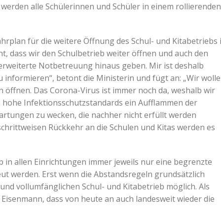
werden alle Schülerinnen und Schüler in einem rollierenden
rplan für die weitere Öffnung des Schul- und Kitabetriebs 
t, dass wir den Schulbetrieb weiter öffnen und auch den
e erweiterte Notbetreuung hinaus geben. Mir ist deshalb
 informieren“, betont die Ministerin und fügt an: „Wir woll
n öffnen. Das Corona-Virus ist immer noch da, weshalb wir
ch hohe Infektionsschutzstandards ein Aufflammen der
rtungen zu wecken, die nachher nicht erfüllt werden
chrittweisen Rückkehr an die Schulen und Kitas werden es
 in allen Einrichtungen immer jeweils nur eine begrenzte
eut werden. Erst wenn die Abstandsregeln grundsätzlich
nd vollumfänglichen Schul- und Kitabetrieb möglich. Als
n Eisenmann, dass von heute an auch landesweit wieder die