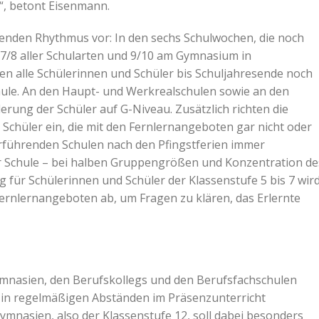
n“, betont Eisenmann.
lgenden Rhythmus vor: In den sechs Schulwochen, die noch
 7/8 aller Schularten und 9/10 am Gymnasium in
 alle Schülerinnen und Schüler bis Schuljahresende noch
ule. An den Haupt- und Werkrealschulen sowie an den
rung der Schüler auf G-Niveau. Zusätzlich richten die
Schüler ein, die mit den Fernlernangeboten gar nicht oder
erführenden Schulen nach den Pfingstferien immer
r Schule – bei halben Gruppengrößen und Konzentration de
g für Schülerinnen und Schüler der Klassenstufe 5 bis 7 wir
Fernlernangeboten ab, um Fragen zu klären, das Erlernte
Gymnasien, den Berufskollegs und den Berufsfachschulen
er in regelmäßigen Abständen im Präsenzunterricht
ymnasien, also der Klassenstufe 12, soll dabei besonders