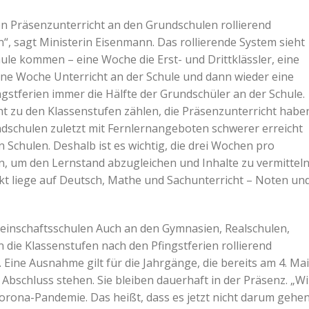
den Präsenzunterricht an den Grundschulen rollierend
n“, sagt Ministerin Eisenmann. Das rollierende System sieht
hule kommen – eine Woche die Erst- und Drittklässler, eine
eine Woche Unterricht an der Schule und dann wieder eine
gstferien immer die Hälfte der Grundschüler an der Schule.
t zu den Klassenstufen zählen, die Präsenzunterricht habe
ndschulen zuletzt mit Fernlernangeboten schwerer erreicht
 Schulen. Deshalb ist es wichtig, die drei Wochen pro
n, um den Lernstand abzugleichen und Inhalte zu vermittel
kt liege auf Deutsch, Mathe und Sachunterricht – Noten un
einschaftsschulen Auch an den Gymnasien, Realschulen,
die Klassenstufen nach den Pfingstferien rollierend
 Eine Ausnahme gilt für die Jahrgänge, die bereits am 4. Mai
Abschluss stehen. Sie bleiben dauerhaft in der Präsenz. „Wi
Corona-Pandemie. Das heißt, dass es jetzt nicht darum gehe