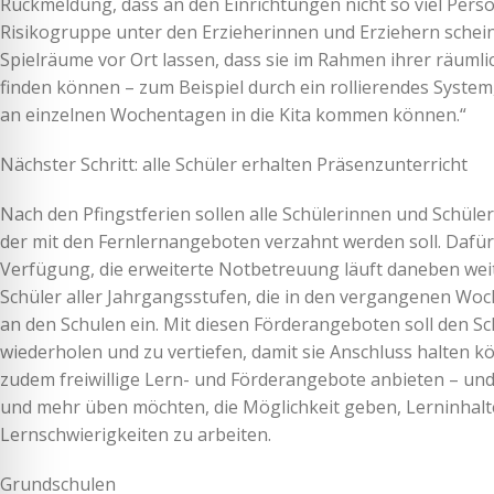
Rückmeldung, dass an den Einrichtungen nicht so viel Perso
Risikogruppe unter den Erzieherinnen und Erziehern schein
Spielräume vor Ort lassen, dass sie im Rahmen ihrer räuml
finden können – zum Beispiel durch ein rollierendes System
an einzelnen Wochentagen in die Kita kommen können.“
Nächster Schritt: alle Schüler erhalten Präsenzunterricht
Nach den Pfingstferien sollen alle Schülerinnen und Schül
der mit den Fernlernangeboten verzahnt werden soll. Dafü
Verfügung, die erweiterte Notbetreuung läuft daneben weit
Schüler aller Jahrgangsstufen, die in den vergangenen Wo
an den Schulen ein. Mit diesen Förderangeboten soll den Sc
wiederholen und zu vertiefen, damit sie Anschluss halten 
zudem freiwillige Lern- und Förderangebote anbieten – und 
und mehr üben möchten, die Möglichkeit geben, Lerninhalte
Lernschwierigkeiten zu arbeiten.
Grundschulen