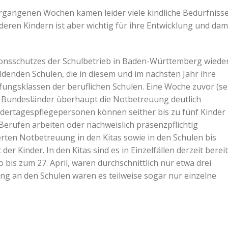
 vergangenen Wochen kamen leider viele kindliche Bedürfniss
eren Kindern ist aber wichtig für ihre Entwicklung und dam
tionsschutzes der Schulbetrieb in Baden-Württemberg wiede
ildenden Schulen, die in diesem und im nächsten Jahr ihre
fungsklassen der beruflichen Schulen. Eine Woche zuvor (se
en Bundesländer überhaupt die Notbetreuung deutlich
ndertagespflegepersonen können seither bis zu fünf Kinder
 Berufen arbeiten oder nachweislich präsenzpflichtig
erten Notbetreuung in den Kitas sowie in den Schulen bis
er Kinder. In den Kitas sind es in Einzelfällen derzeit berei
o bis zum 27. April, waren durchschnittlich nur etwa drei
ng an den Schulen waren es teilweise sogar nur einzelne