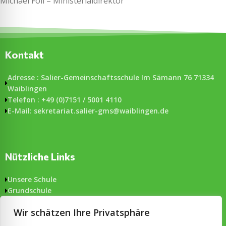
Michael Föll – Ministerialdirektor
Kontakt
Adresse : Salier-Gemeinschaftsschule Im Sämann 76 71334
Waiblingen
Telefon : +49 (0)7151 / 5001 4110
E-Mail: sekretariat.salier-gms@waiblingen.de
Nützliche Links
Unsere Schule
Grundschule
Gemeinschaftsschule
Wir schätzen Ihre Privatsphäre
Aktuelles
Formulare