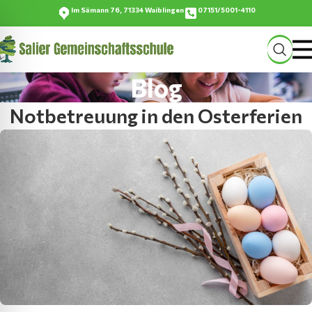
Im Sämann 76, 71334 Waiblingen
07151/5001-4110
Blog
Notbetreuung in den Osterferien