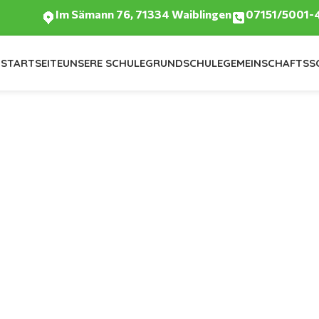
Im Sämann 76, 71334 Waiblingen
07151/5001-
STARTSEITE
UNSERE SCHULE
GRUNDSCHULE
GEMEINSCHAFTSS