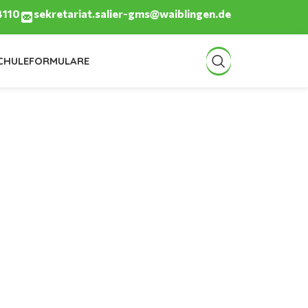
4110
sekretariat.salier-gms@waiblingen.de
CHULE
FORMULARE