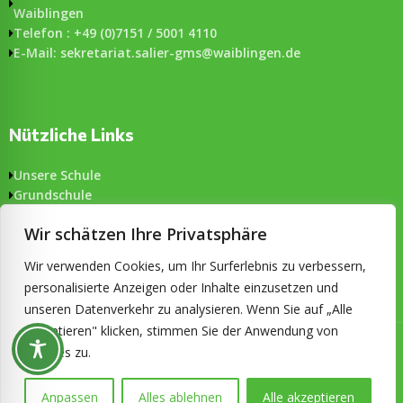
Waiblingen
Telefon : +49 (0)7151 / 5001 4110
E-Mail: sekretariat.salier-gms@waiblingen.de
Nützliche Links
Unsere Schule
Grundschule
Gemeinschaftsschule
Wir schätzen Ihre Privatsphäre
Aktuelles
Formulare
Wir verwenden Cookies, um Ihr Surferlebnis zu verbessern,
Impressum & Datenschutz
personalisierte Anzeigen oder Inhalte einzusetzen und
Barrierefreiheit
unseren Datenverkehr zu analysieren. Wenn Sie auf „Alle
akzeptieren" klicken, stimmen Sie der Anwendung von
© 2026 Salier-Gemeinschaftsschule Waiblingen. Alle Rechte
Cookies zu.
vorbehalten. Konzeption und technische Umsetzung:
ckDIALOG
Anpassen
Alles ablehnen
Alle akzeptieren