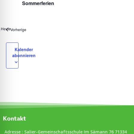
Sommerferien
e
Heute
Veranstaltungen
Vorherige
anstaltungen
Kalender
abonnieren
Kontakt
Adresse : Salier-Gemeinschaftsschule Im Sämann 76 71334