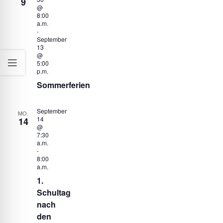
9
@
8:00
a.m.
-
September
13
@
5:00
p.m.
Sommerferien
September
MO.
14
14
@
7:30
a.m.
-
8:00
a.m.
1.
Schultag
nach
den