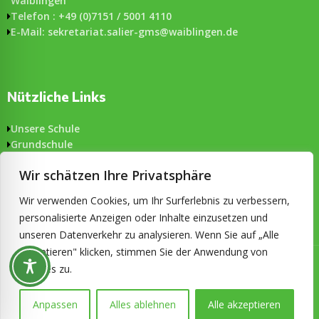
Waiblingen
Telefon : +49 (0)7151 / 5001 4110
E-Mail: sekretariat.salier-gms@waiblingen.de
Nützliche Links
Unsere Schule
Grundschule
Gemeinschaftsschule
Wir schätzen Ihre Privatsphäre
Aktuelles
Formulare
Wir verwenden Cookies, um Ihr Surferlebnis zu verbessern,
Impressum & Datenschutz
personalisierte Anzeigen oder Inhalte einzusetzen und
Barrierefreiheit
unseren Datenverkehr zu analysieren. Wenn Sie auf „Alle
akzeptieren" klicken, stimmen Sie der Anwendung von
© 2026 Salier-Gemeinschaftsschule Waiblingen. Alle Rechte
Cookies zu.
vorbehalten. Konzeption und technische Umsetzung:
ckDIALOG
Anpassen
Alles ablehnen
Alle akzeptieren