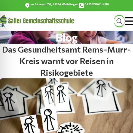
Im Sämann 76, 71334 Waiblingen
07151/5001-4110
Blog
Das Gesundheitsamt Rems-Murr-
Kreis warnt vor Reisen in
Risikogebiete