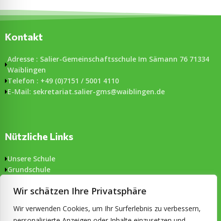
Kontakt
Adresse : Salier-Gemeinschaftsschule Im Sämann 76 71334
Waiblingen
Telefon : +49 (0)7151 / 5001 4110
E-Mail: sekretariat.salier-gms@waiblingen.de
Nützliche Links
Unsere Schule
Grundschule
Gemeinschaftsschule
Wir schätzen Ihre Privatsphäre
Aktuelles
Formulare
Wir verwenden Cookies, um Ihr Surferlebnis zu verbessern,
Impressum & Datenschutz
personalisierte Anzeigen oder Inhalte einzusetzen und