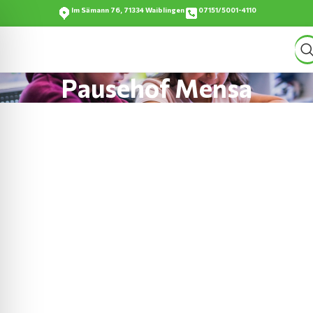
Im Sämann 76, 71334 Waiblingen
07151/5001-4110
Pausehof Mensa