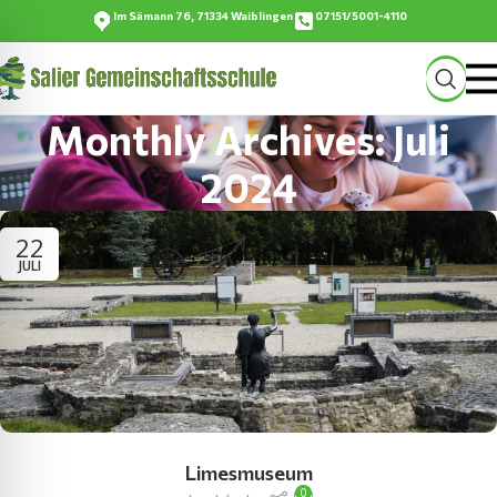
Im Sämann 76, 71334 Waiblingen
07151/5001-4110
Monthly Archives: Juli
2024
22
JULI
Limesmuseum
0