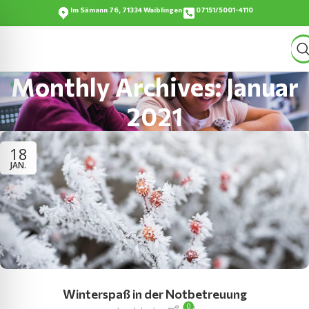
Im Sämann 76, 71334 Waiblingen
07151/5001-4110
Monthly Archives: Januar
2021
18
JAN.
Winterspaß in der Notbetreuung
0