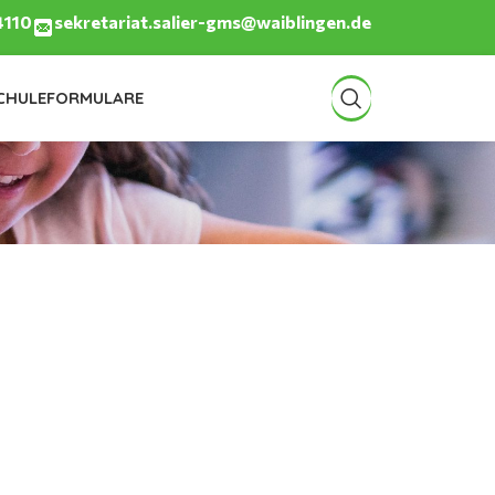
4110
sekretariat.salier-gms@waiblingen.de
CHULE
FORMULARE