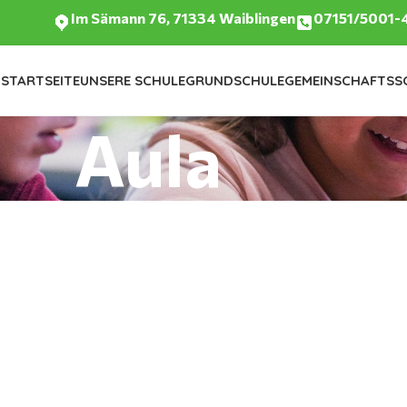
Im Sämann 76, 71334 Waiblingen
07151/5001-
STARTSEITE
UNSERE SCHULE
GRUNDSCHULE
GEMEINSCHAFTSS
Aula