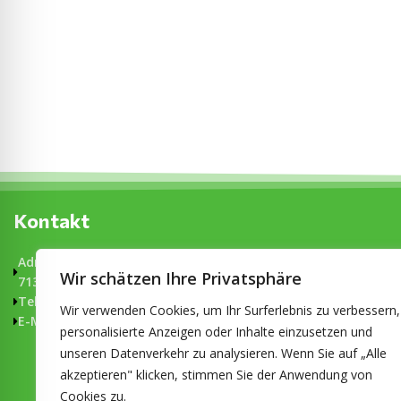
Kontakt
Adresse : Salier-Gemeinschaftsschule Im Sämann 76
Wir schätzen Ihre Privatsphäre
71334 Waiblingen
Telefon : +49 (0)7151 / 5001 4110
Wir verwenden Cookies, um Ihr Surferlebnis zu verbessern,
E-Mail: sekretariat.salier-gms@waiblingen.de
personalisierte Anzeigen oder Inhalte einzusetzen und
unseren Datenverkehr zu analysieren. Wenn Sie auf „Alle
akzeptieren" klicken, stimmen Sie der Anwendung von
Cookies zu.