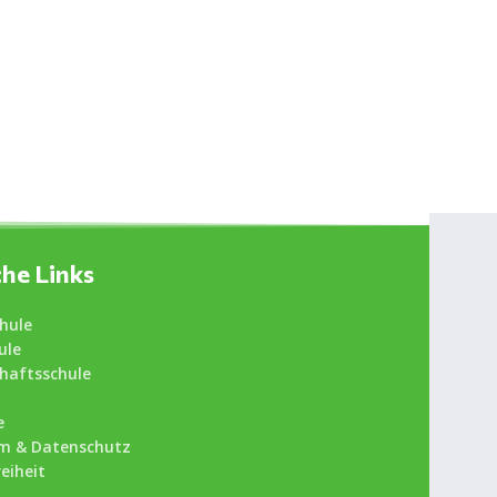
che Links
hule
ule
haftsschule
e
m & Datenschutz
reiheit